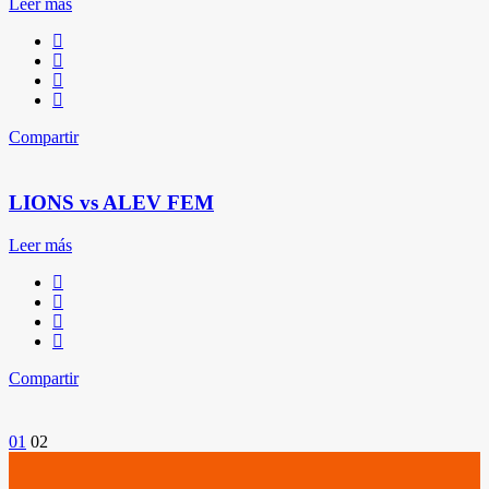
Leer más
Compartir
LIONS vs ALEV FEM
Leer más
Compartir
Paginación
01
02