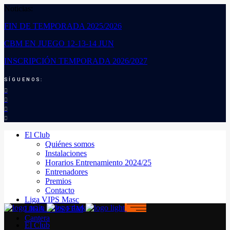
Noticias:
FIN DE TEMPORADA 2025/2026
CBM EN JUEGO 12-13-14 JUN
INSCRIPCIÓN TEMPORADA 2026/2027
SÍGUENOS:
El Club
Quiénes somos
Instalaciones
Horarios Entrenamiento 2024/25
Entrenadores
Premios
Contacto
Liga VIPS Masc
LIGA VIPS FEM
Cantera
El Club