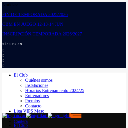
Noticias:
FIN DE TEMPORADA 2025/2026
CBM EN JUEGO 12-13-14 JUN
INSCRIPCIÓN TEMPORADA 2026/2027
SÍGUENOS:
El Club
Quiénes somos
Instalaciones
Horarios Entrenamiento 2024/25
Entrenadores
Premios
Contacto
Liga VIPS Masc
LIGA VIPS FEM
Cantera
El Club