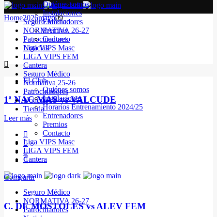
Quiénes somos
Instalaciones
Home
2026
mayo
09
Seguro Médico
Entrenadores
NORMATIVA 26-27
Premios
Patrocinadores
Contacto
Noticias
Liga VIPS Masc
LIGA VIPS FEM
Cantera
Seguro Médico
El Club
Normativa 25-26
Quiénes somos
Patrocinadores
Instalaciones
1ª NAC MAS vs VALCUDE
Noticias
Horarios Entrenamiento 2024/25
Tienda
Entrenadores
Leer más
Premios
Contacto
Liga VIPS Masc
LIGA VIPS FEM
Cantera
Compartir
Seguro Médico
NORMATIVA 26-27
C. DE MÓSTOLES vs ALEV FEM
Patrocinadores