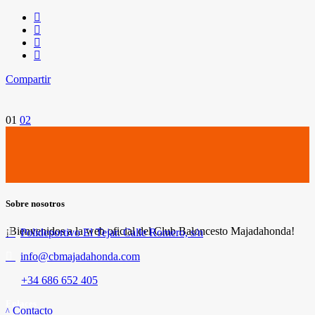
Compartir
Paginación
01
02
de
entradas
Sobre nosotros
¡Bienvenidos a la web oficial del Club Baloncesto Majadahonda!
Polideportivo El Tejar. Calle Romero, s/n
info@cbmajadahonda.com
+34 686 652 405
Enlaces
Contacto