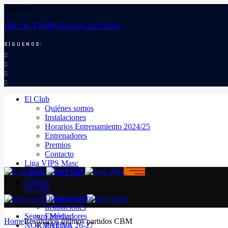
Noticias:
FIN DE TEMPORADA 2025/2026
SÍGUENOS:
El Club
Quiénes somos
Instalaciones
Horarios Entrenamiento 2024/25
Entrenadores
Premios
Contacto
Liga VIPS Masc
LIGA VIPS FEM
Cantera
El Club
Quiénes somos
Instalaciones
Seguro Médico
Entrenadores
Home
Resultados últimos partidos CBM
NORMATIVA 26-27
Premios