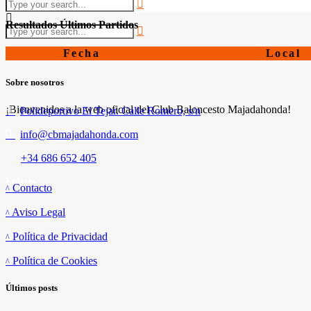
Resultados Últimos Partidos
Fecha
Local
Sobre nosotros
¡Bienvenidos a la web oficial del Club Baloncesto Majadahonda!
Polideportivo El Tejar. Calle Romero, s/n
info@cbmajadahonda.com
+34 686 652 405
Enlaces
Contacto
Aviso Legal
Política de Privacidad
Política de Cookies
Últimos posts