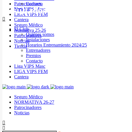
Patrocinadores
Contacto
Resultados últimos partidos C
Noticias
Liga VIPS Masc
LIGA VIPS FEM
Cantera
Seguro Médico
El Club
Normativa 25-26
Quiénes somos
Patrocinadores
Instalaciones
Noticias
Horarios Entrenamiento 2024/25
Tienda
Entrenadores
Premios
Contacto
Liga VIPS Masc
LIGA VIPS FEM
Cantera
Seguro Médico
NORMATIVA 26-27
Patrocinadores
Noticias