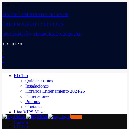
Noticias:
FIN DE TEMPORADA 2025/2026
CBM EN JUEGO 12-13-14 JUN
INSCRIPCIÓN TEMPORADA 2026/2027
SÍGUENOS:
El Club
Quiénes somos
Instalaciones
Horarios Entrenamiento 2024/25
Entrenadores
Premios
Contacto
Liga VIPS Masc
LIGA VIPS FEM
Cantera
El Club