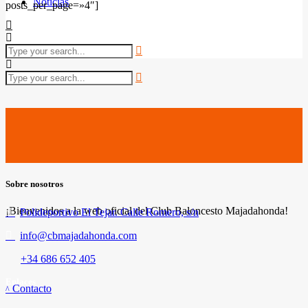
Noticias
posts_per_page=»4″]
Sobre nosotros
¡Bienvenidos a la web oficial del Club Baloncesto Majadahonda!
Polideportivo El Tejar. Calle Romero, s/n
info@cbmajadahonda.com
+34 686 652 405
Enlaces
Contacto