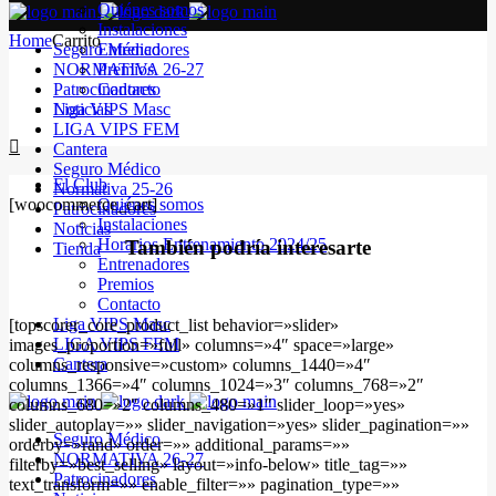
Quiénes somos
Instalaciones
Home
Carrito
Seguro Médico
Entrenadores
NORMATIVA 26-27
Premios
Patrocinadores
Contacto
Noticias
Liga VIPS Masc
LIGA VIPS FEM
Cantera
Seguro Médico
El Club
Normativa 25-26
[woocommerce_cart]
Quiénes somos
Patrocinadores
Instalaciones
Noticias
Horarios Entrenamiento 2024/25
También podría interesarte
Tienda
Entrenadores
Premios
Contacto
Liga VIPS Masc
[topscorer_core_product_list behavior=»slider»
LIGA VIPS FEM
images_proportion=»full» columns=»4″ space=»large»
Cantera
columns_responsive=»custom» columns_1440=»4″
columns_1366=»4″ columns_1024=»3″ columns_768=»2″
columns_680=»2″ columns_480=»1″ slider_loop=»yes»
slider_autoplay=»» slider_navigation=»yes» slider_pagination=»»
Seguro Médico
orderby=»rand» order=»» additional_params=»»
NORMATIVA 26-27
filterby=»best_selling» layout=»info-below» title_tag=»»
Patrocinadores
text_transform=»» enable_filter=»» pagination_type=»»