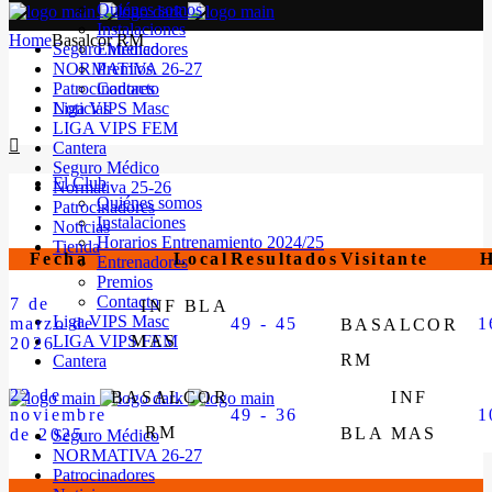
Quiénes somos
Instalaciones
Home
Basalcor RM
Seguro Médico
Entrenadores
NORMATIVA 26-27
Premios
Patrocinadores
Contacto
Noticias
Liga VIPS Masc
LIGA VIPS FEM
Cantera
Seguro Médico
El Club
Normativa 25-26
Quiénes somos
Patrocinadores
Instalaciones
Noticias
Horarios Entrenamiento 2024/25
Tienda
Fecha
Local
Resultados
Visitante
H
Entrenadores
Premios
Contacto
7 de
INF BLA
Liga VIPS Masc
marzo de
49 - 45
1
BASALCOR
LIGA VIPS FEM
MAS
2026
RM
Cantera
22 de
BASALCOR
INF
noviembre
49 - 36
1
RM
BLA MAS
de 2025
Seguro Médico
NORMATIVA 26-27
Patrocinadores