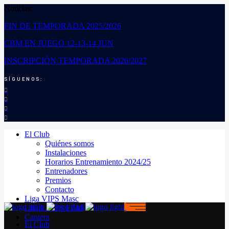
Noticias:
FIN DE TEMPORADA 2025/2026
CBM EN JUEGO 12-13-14 JUN
INSCRIPCIÓN TEMPORADA 2026/2027
SÍGUENOS:
El Club
Quiénes somos
Instalaciones
Horarios Entrenamiento 2024/25
Entrenadores
Premios
Contacto
Liga VIPS Masc
LIGA VIPS FEM
Cantera
El Club