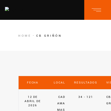
HOME
CB GRIÑÓN
FECHA
LOCAL
RESULTADOS
VI
12 DE
CAD
34 - 121
CB
ABRIL DE
AMA
GR
2026
MAS