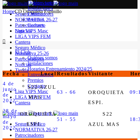
Quiénes somos
Instalaciones
Home
CD Oroquieta Espinillo
Seguro Médico
Entrenadores
NORMATIVA 26-27
Premios
Patrocinadores
Contacto
Noticias
Liga VIPS Masc
LIGA VIPS FEM
Cantera
Seguro Médico
El Club
Normativa 25-26
Quiénes somos
Patrocinadores
Instalaciones
Noticias
Horarios Entrenamiento 2024/25
Tienda
Fecha
Local
Resultados
Visitante
Ho
Entrenadores
Premios
4 de
Contacto
S22 AZUL
junio
Liga VIPS Masc
63 - 66
09:
OROQUIETA
de
LIGA VIPS FEM
MAS
2022
ESPI.
Cantera
28 de
OROQUIETA
S22
mayo
51 - 55
18:
de
Seguro Médico
ESPI.
AZUL MAS
2022
NORMATIVA 26-27
Patrocinadores