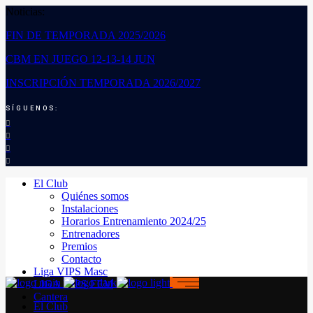
Noticias:
FIN DE TEMPORADA 2025/2026
CBM EN JUEGO 12-13-14 JUN
INSCRIPCIÓN TEMPORADA 2026/2027
SÍGUENOS:
El Club
Quiénes somos
Instalaciones
Horarios Entrenamiento 2024/25
Entrenadores
Premios
Contacto
Liga VIPS Masc
LIGA VIPS FEM
Cantera
El Club