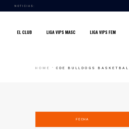
NOTICIAS:
Quiénes somos
Instalaciones
EL CLUB
LIGA VIPS MASC
LIGA VIPS FEM
Horarios Entrenamiento 2024/25
Entrenadores
Premios
Quiénes somos
HOME
CDE BULLDOGS BASKETBAL
Contacto
Instalaciones
Horarios Entrenamiento 2024/25
Entrenadores
Premios
FECHA
Contacto