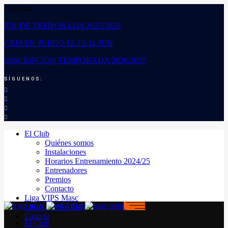
Noticias:
FIN DE TEMPORADA 2025/2026
CBM EN JUEGO 12-13-14 JUN
INSCRIPCIÓN TEMPORADA 2026/2027
SÍGUENOS:
El Club
Quiénes somos
Instalaciones
Horarios Entrenamiento 2024/25
Entrenadores
Premios
Contacto
Liga VIPS Masc
LIGA VIPS FEM
Cantera
El Club