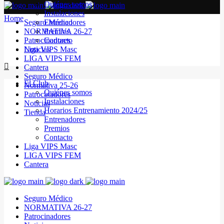
Quiénes somos
Instalaciones
Home
Seguro Médico
Entrenadores
NORMATIVA 26-27
Premios
Patrocinadores
Contacto
Noticias
Liga VIPS Masc
LIGA VIPS FEM
Cantera
Seguro Médico
El Club
Normativa 25-26
Quiénes somos
Patrocinadores
Instalaciones
Noticias
Horarios Entrenamiento 2024/25
Tienda
Entrenadores
Premios
Contacto
Liga VIPS Masc
LIGA VIPS FEM
Cantera
Seguro Médico
NORMATIVA 26-27
Patrocinadores