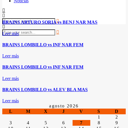
Noticias
BRAINS ARTURO SORIA vs BENJ NAR MAS
Leer más
BRAINS LOMBILLO vs INF NAR FEM
Leer más
BRAINS LOMBILLO vs INF NAR FEM
Leer más
BRAINS LOMBILLO vs ALEV BLA MAS
Leer más
agosto 2026
L
M
X
J
V
S
D
1
2
3
4
5
6
7
8
9