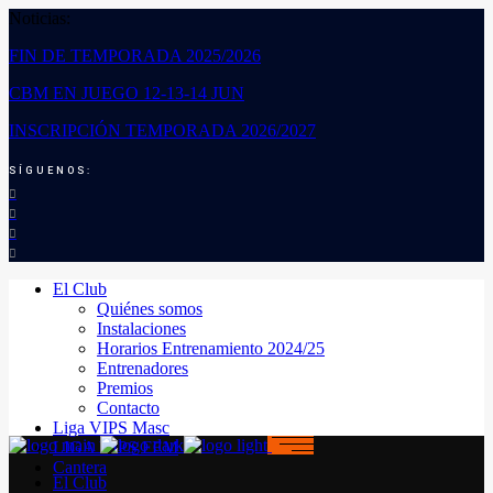
Noticias:
FIN DE TEMPORADA 2025/2026
CBM EN JUEGO 12-13-14 JUN
INSCRIPCIÓN TEMPORADA 2026/2027
SÍGUENOS:
El Club
Quiénes somos
Instalaciones
Horarios Entrenamiento 2024/25
Entrenadores
Premios
Contacto
Liga VIPS Masc
LIGA VIPS FEM
Cantera
El Club