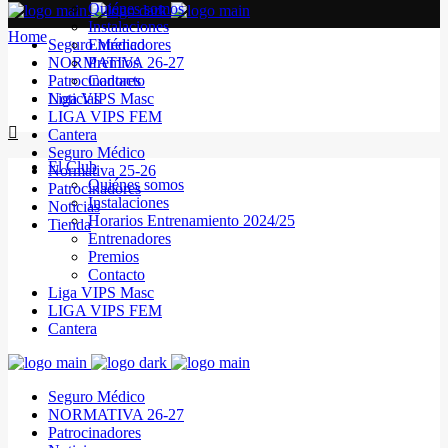
Quiénes somos
Instalaciones
Home
Seguro Médico
Entrenadores
NORMATIVA 26-27
Premios
Patrocinadores
Contacto
Noticias
Liga VIPS Masc
LIGA VIPS FEM
Cantera
Seguro Médico
El Club
Normativa 25-26
Quiénes somos
Patrocinadores
Instalaciones
Noticias
Horarios Entrenamiento 2024/25
Tienda
Entrenadores
Premios
Contacto
Liga VIPS Masc
LIGA VIPS FEM
Cantera
Seguro Médico
NORMATIVA 26-27
Patrocinadores