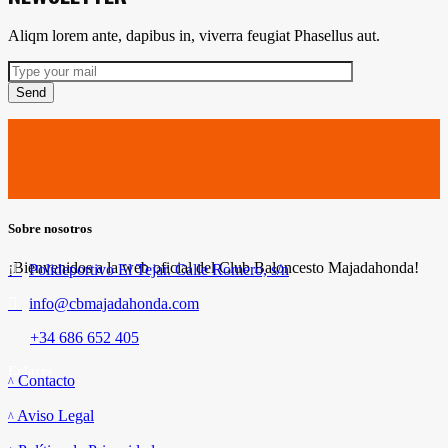
Aliqm lorem ante, dapibus in, viverra feugiat Phasellus aut.
Send
Sobre nosotros
¡Bienvenidos a la web oficial del Club Baloncesto Majadahonda!
Polideportivo El Tejar. Calle Romero, s/n
info@cbmajadahonda.com
+34 686 652 405
Enlaces
Contacto
Aviso Legal