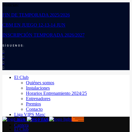
Noticias:
FIN DE TEMPORADA 2025/2026
CBM EN JUEGO 12-13-14 JUN
INSCRIPCIÓN TEMPORADA 2026/2027
SÍGUENOS:
El Club
Quiénes somos
Instalaciones
Horarios Entrenamiento 2024/25
Entrenadores
Premios
Contacto
Liga VIPS Masc
LIGA VIPS FEM
Cantera
El Club