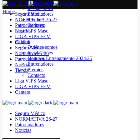
Quiénes somos
Instalaciones
Home
Seguro Médico
Entrenadores
NORMATIVA 26-27
Premios
Patrocinadores
Contacto
Noticias
Liga VIPS Masc
LIGA VIPS FEM
El Club
Cantera
Quiénes somos
Seguro Médico
Instalaciones
Normativa 25-26
Horarios Entrenamiento 2024/25
Patrocinadores
Entrenadores
Noticias
Premios
Tienda
Contacto
Liga VIPS Masc
LIGA VIPS FEM
Cantera
Seguro Médico
NORMATIVA 26-27
Patrocinadores
Noticias