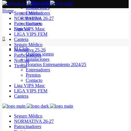
Quiénes somos
Instalaciones
Home
Seguro Médico
Entrenadores
NORMATIVA 26-27
Premios
Patrocinadores
Contacto
Noticias
Liga VIPS Masc
LIGA VIPS FEM
Cantera
Seguro Médico
El Club
Normativa 25-26
Quiénes somos
Patrocinadores
Instalaciones
Noticias
Horarios Entrenamiento 2024/25
Tienda
Entrenadores
Premios
Contacto
Liga VIPS Masc
LIGA VIPS FEM
Cantera
Seguro Médico
NORMATIVA 26-27
Patrocinadores