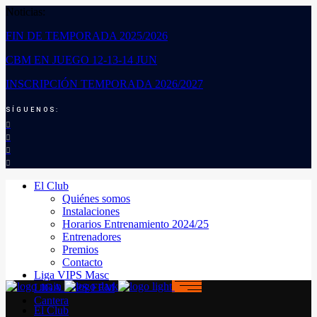
Noticias:
FIN DE TEMPORADA 2025/2026
CBM EN JUEGO 12-13-14 JUN
INSCRIPCIÓN TEMPORADA 2026/2027
SÍGUENOS:
El Club
Quiénes somos
Instalaciones
Horarios Entrenamiento 2024/25
Entrenadores
Premios
Contacto
Liga VIPS Masc
LIGA VIPS FEM
Cantera
El Club