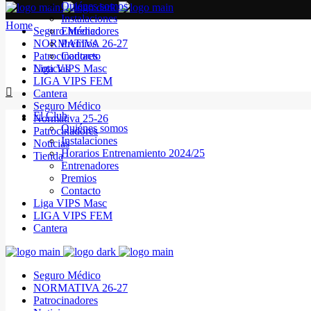
Quiénes somos
Instalaciones
Home
Seguro Médico
Entrenadores
NORMATIVA 26-27
Premios
Patrocinadores
Contacto
Noticias
Liga VIPS Masc
LIGA VIPS FEM
Cantera
Seguro Médico
El Club
Normativa 25-26
Quiénes somos
Patrocinadores
Instalaciones
Noticias
Horarios Entrenamiento 2024/25
Tienda
Entrenadores
Premios
Contacto
Liga VIPS Masc
LIGA VIPS FEM
Cantera
Seguro Médico
NORMATIVA 26-27
Patrocinadores