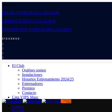
Noticias:
FIN DE TEMPORADA 2025/2026
CBM EN JUEGO 12-13-14 JUN
INSCRIPCIÓN TEMPORADA 2026/2027
SÍGUENOS:
El Club
Quiénes somos
Instalaciones
Horarios Entrenamiento 2024/25
Entrenadores
Premios
Contacto
Liga VIPS Masc
LIGA VIPS FEM
Cantera
El Club