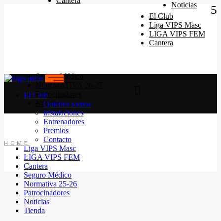
Cantera
Quiénes somos
Noticias
Instalaciones
El Club
Horarios Entrenamiento 2024/25
Liga VIPS Masc
Entrenadores
LIGA VIPS FEM
Premios
Cantera
Contacto
Seguro Médico
NORMATIVA 26-27
Patrocinadores
El Club
Noticias
Quiénes somos
Instalaciones
Entrenadores
Premios
Contacto
HOME
Liga VIPS Masc
LIGA VIPS FEM
Cantera
Seguro Médico
Normativa 25-26
Patrocinadores
Noticias
Tienda