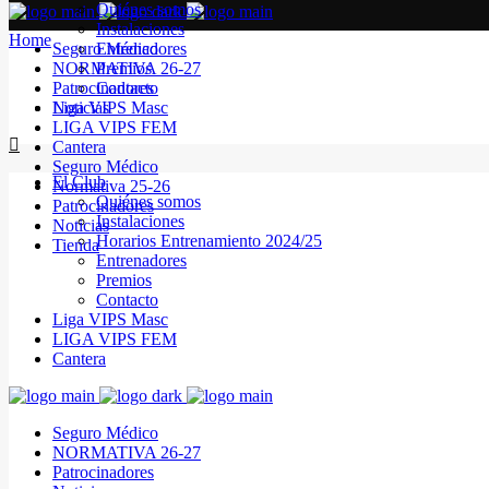
Quiénes somos
Instalaciones
Home
Seguro Médico
Entrenadores
NORMATIVA 26-27
Premios
Patrocinadores
Contacto
Noticias
Liga VIPS Masc
LIGA VIPS FEM
Cantera
Seguro Médico
El Club
Normativa 25-26
Quiénes somos
Patrocinadores
Instalaciones
Noticias
Horarios Entrenamiento 2024/25
Tienda
Entrenadores
Premios
Contacto
Liga VIPS Masc
LIGA VIPS FEM
Cantera
Seguro Médico
NORMATIVA 26-27
Patrocinadores