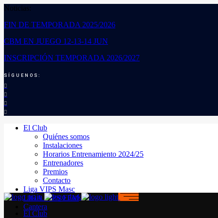
Noticias:
FIN DE TEMPORADA 2025/2026
CBM EN JUEGO 12-13-14 JUN
INSCRIPCIÓN TEMPORADA 2026/2027
SÍGUENOS:
El Club
Quiénes somos
Instalaciones
Horarios Entrenamiento 2024/25
Entrenadores
Premios
Contacto
Liga VIPS Masc
LIGA VIPS FEM
Cantera
El Club