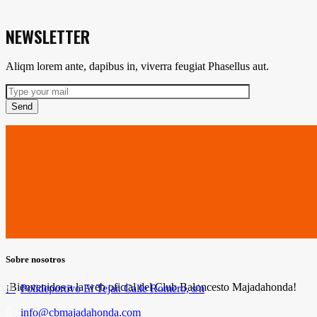
NEWSLETTER
Aliqm lorem ante, dapibus in, viverra feugiat Phasellus aut.
Send
Sobre nosotros
¡Bienvenidos a la web oficial del Club Baloncesto Majadahonda!
Polideportivo El Tejar. Calle Romero, s/n
info@cbmajadahonda.com