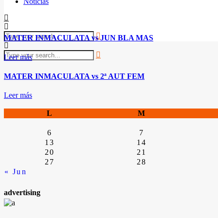
Noticias
MATER INMACULATA vs JUN BLA MAS
Leer más
MATER INMACULATA vs 2ª AUT FEM
Leer más
L
M
6
7
13
14
20
21
27
28
« Jun
advertising