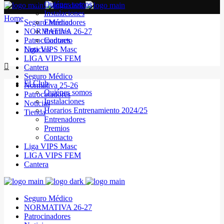
Quiénes somos
Instalaciones
Home
Seguro Médico
Entrenadores
NORMATIVA 26-27
Premios
Patrocinadores
Contacto
Noticias
Liga VIPS Masc
LIGA VIPS FEM
Cantera
Seguro Médico
El Club
Normativa 25-26
Quiénes somos
Patrocinadores
Instalaciones
Noticias
Horarios Entrenamiento 2024/25
Tienda
Entrenadores
Premios
Contacto
Liga VIPS Masc
LIGA VIPS FEM
Cantera
Seguro Médico
NORMATIVA 26-27
Patrocinadores