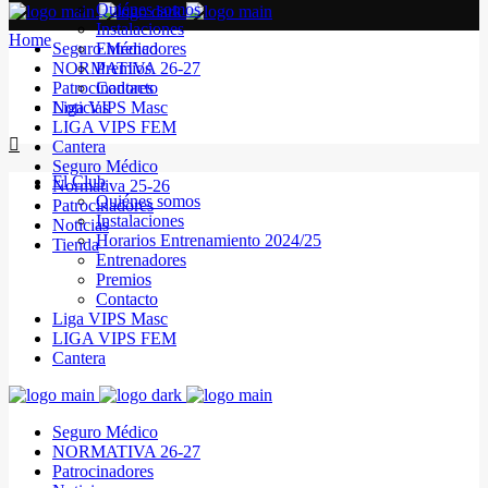
Quiénes somos
Instalaciones
Home
Seguro Médico
Entrenadores
NORMATIVA 26-27
Premios
Patrocinadores
Contacto
Noticias
Liga VIPS Masc
LIGA VIPS FEM
Cantera
Seguro Médico
El Club
Normativa 25-26
Quiénes somos
Patrocinadores
Instalaciones
Noticias
Horarios Entrenamiento 2024/25
Tienda
Entrenadores
Premios
Contacto
Liga VIPS Masc
LIGA VIPS FEM
Cantera
Seguro Médico
NORMATIVA 26-27
Patrocinadores