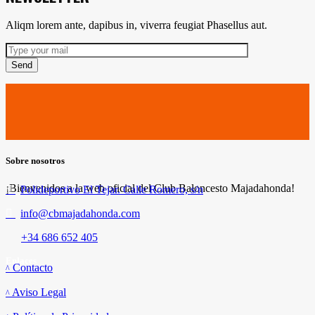
Aliqm lorem ante, dapibus in, viverra feugiat Phasellus aut.
Send
Sobre nosotros
¡Bienvenidos a la web oficial del Club Baloncesto Majadahonda!
Polideportivo El Tejar. Calle Romero, s/n
info@cbmajadahonda.com
+34 686 652 405
Enlaces
Contacto
Aviso Legal