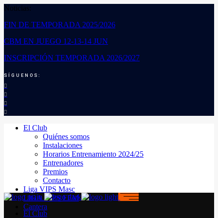
Noticias:
FIN DE TEMPORADA 2025/2026
CBM EN JUEGO 12-13-14 JUN
INSCRIPCIÓN TEMPORADA 2026/2027
SÍGUENOS:
El Club
Quiénes somos
Instalaciones
Horarios Entrenamiento 2024/25
Entrenadores
Premios
Contacto
Liga VIPS Masc
LIGA VIPS FEM
Cantera
El Club