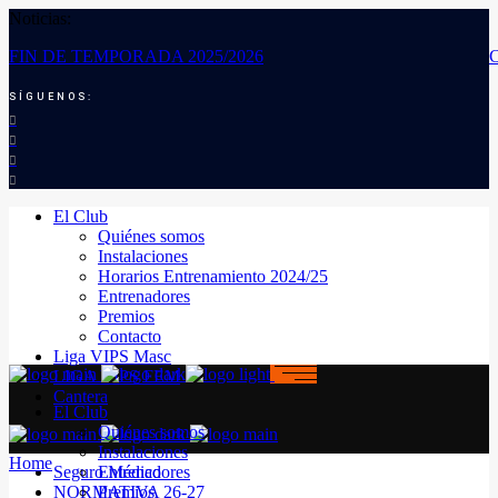
Noticias:
FIN DE TEMPORADA 2025/2026
SÍGUENOS:
El Club
Quiénes somos
Instalaciones
Horarios Entrenamiento 2024/25
Entrenadores
Premios
Contacto
Liga VIPS Masc
LIGA VIPS FEM
Cantera
El Club
Quiénes somos
Instalaciones
Home
Seguro Médico
Entrenadores
NORMATIVA 26-27
Premios