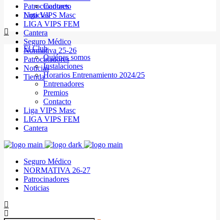
Patrocinadores
Contacto
Noticias
Liga VIPS Masc
LIGA VIPS FEM
Cantera
Seguro Médico
El Club
Normativa 25-26
Quiénes somos
Patrocinadores
Instalaciones
Noticias
Horarios Entrenamiento 2024/25
Tienda
Entrenadores
Premios
Contacto
Liga VIPS Masc
LIGA VIPS FEM
Cantera
Seguro Médico
NORMATIVA 26-27
Patrocinadores
Noticias