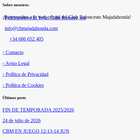
Sobre nosotros
¡Bienvenidos a la web oficial del Club Baloncesto Majadahonda!
Polideportivo El Tejar. Calle Romero, s/n
info@cbmajadahonda.com
+34 686 652 405
Enlaces
Contacto
Aviso Legal
Política de Privacidad
Política de Cookies
Últimos posts
FIN DE TEMPORADA 2025/2026
24 de julio de 2026
CBM EN JUEGO 12-13-14 JUN