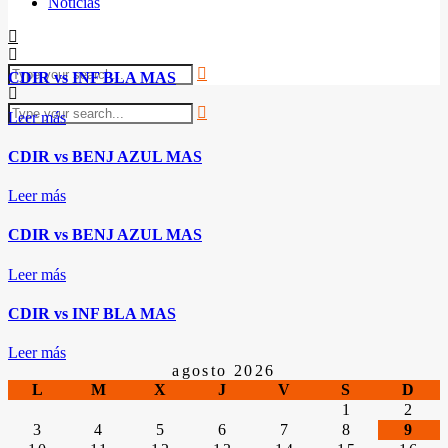
Noticias
CDIR vs INF BLA MAS
Leer más
CDIR vs BENJ AZUL MAS
Leer más
CDIR vs BENJ AZUL MAS
Leer más
CDIR vs INF BLA MAS
Leer más
agosto 2026
L
M
X
J
V
S
D
1
2
3
4
5
6
7
8
9