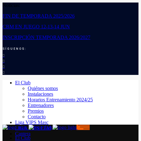
Noticias:
FIN DE TEMPORADA 2025/2026
CBM EN JUEGO 12-13-14 JUN
INSCRIPCIÓN TEMPORADA 2026/2027
SÍGUENOS:
El Club
Quiénes somos
Instalaciones
Horarios Entrenamiento 2024/25
Entrenadores
Premios
Contacto
Liga VIPS Masc
LIGA VIPS FEM
Cantera
El Club