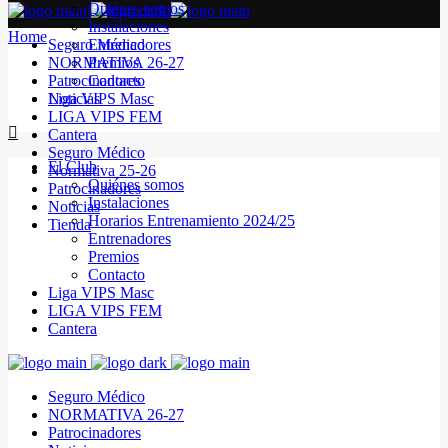
Quiénes somos
Instalaciones
Home
Seguro Médico
Entrenadores
NORMATIVA 26-27
Premios
Patrocinadores
Contacto
Noticias
Liga VIPS Masc
LIGA VIPS FEM
Cantera
Seguro Médico
El Club
Normativa 25-26
Quiénes somos
Patrocinadores
Instalaciones
Noticias
Horarios Entrenamiento 2024/25
Tienda
Entrenadores
Premios
Contacto
Liga VIPS Masc
LIGA VIPS FEM
Cantera
Seguro Médico
NORMATIVA 26-27
Patrocinadores