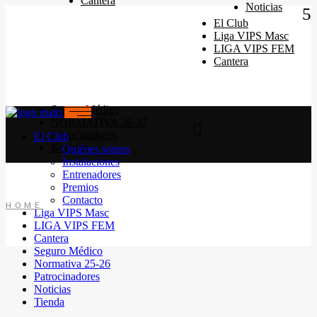
Cantera
Quiénes somos
Noticias
Instalaciones
El Club
Horarios Entrenamiento 2024/25
Liga VIPS Masc
Entrenadores
LIGA VIPS FEM
Premios
Cantera
Contacto
Seguro Médico
NORMATIVA 26-27
Patrocinadores
El Club
Noticias
Quiénes somos
Instalaciones
Entrenadores
Premios
Contacto
HOME
Liga VIPS Masc
LIGA VIPS FEM
Cantera
Seguro Médico
Normativa 25-26
Patrocinadores
Noticias
Tienda