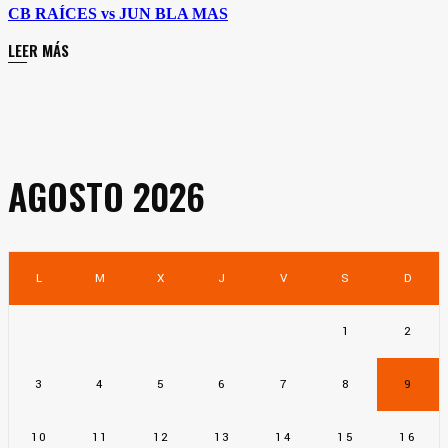
CB RAÍCES vs JUN BLA MAS
LEER MÁS
AGOSTO 2026
L
M
X
J
V
S
D
1
2
3
4
5
6
7
8
9
10
11
12
13
14
15
16