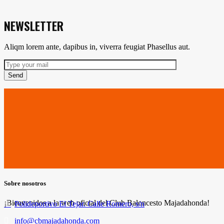
NEWSLETTER
Aliqm lorem ante, dapibus in, viverra feugiat Phasellus aut.
Send
Sobre nosotros
¡Bienvenidos a la web oficial del Club Baloncesto Majadahonda!
Polideportivo El Tejar. Calle Romero, s/n
info@cbmajadahonda.com