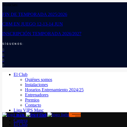
Noticias:
FIN DE TEMPORADA 2025/2026
CBM EN JUEGO 12-13-14 JUN
INSCRIPCIÓN TEMPORADA 2026/2027
SÍGUENOS:
El Club
Quiénes somos
Instalaciones
Horarios Entrenamiento 2024/25
Entrenadores
Premios
Contacto
Liga VIPS Masc
LIGA VIPS FEM
Cantera
El Club