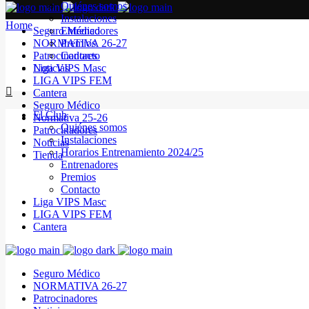
Quiénes somos
Instalaciones
Home
Seguro Médico
Entrenadores
NORMATIVA 26-27
Premios
Patrocinadores
Contacto
Noticias
Liga VIPS Masc
LIGA VIPS FEM
Cantera
Seguro Médico
El Club
Normativa 25-26
Quiénes somos
Patrocinadores
Instalaciones
Noticias
Horarios Entrenamiento 2024/25
Tienda
Entrenadores
Premios
Contacto
Liga VIPS Masc
LIGA VIPS FEM
Cantera
Seguro Médico
NORMATIVA 26-27
Patrocinadores