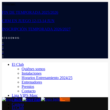
Noticias:
FIN DE TEMPORADA 2025/2026
CBM EN JUEGO 12-13-14 JUN
INSCRIPCIÓN TEMPORADA 2026/2027
SÍGUENOS:
El Club
Quiénes somos
Instalaciones
Horarios Entrenamiento 2024/25
Entrenadores
Premios
Contacto
Liga VIPS Masc
LIGA VIPS FEM
Cantera
El Club