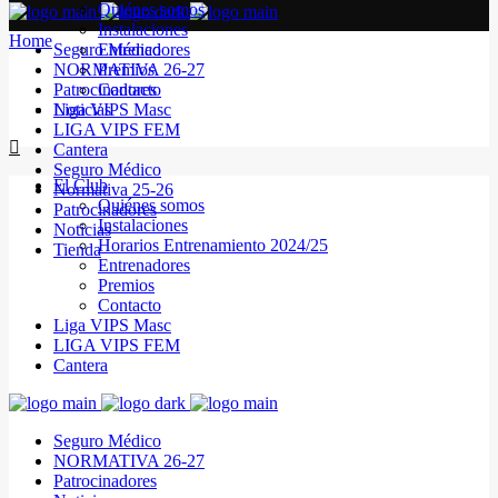
Quiénes somos
Instalaciones
Home
Seguro Médico
Entrenadores
NORMATIVA 26-27
Premios
Patrocinadores
Contacto
Noticias
Liga VIPS Masc
LIGA VIPS FEM
Cantera
Seguro Médico
El Club
Normativa 25-26
Quiénes somos
Patrocinadores
Instalaciones
Noticias
Horarios Entrenamiento 2024/25
Tienda
Entrenadores
Premios
Contacto
Liga VIPS Masc
LIGA VIPS FEM
Cantera
Seguro Médico
NORMATIVA 26-27
Patrocinadores