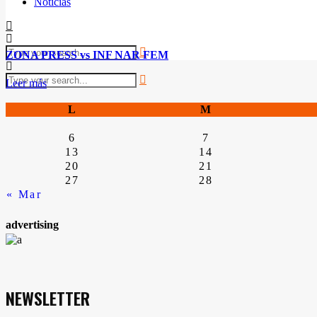
Noticias
ZONA PRESS vs INF NAR FEM
Leer más
L
M
6
7
13
14
20
21
27
28
« Mar
advertising
NEWSLETTER