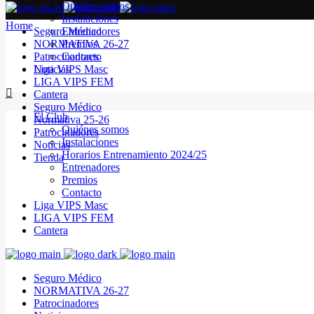
Quiénes somos
Instalaciones
Home
Seguro Médico
Entrenadores
NORMATIVA 26-27
Premios
Patrocinadores
Contacto
Noticias
Liga VIPS Masc
LIGA VIPS FEM
Cantera
Seguro Médico
El Club
Normativa 25-26
Quiénes somos
Patrocinadores
Instalaciones
Noticias
Horarios Entrenamiento 2024/25
Tienda
Entrenadores
Premios
Contacto
Liga VIPS Masc
LIGA VIPS FEM
Cantera
Seguro Médico
NORMATIVA 26-27
Patrocinadores