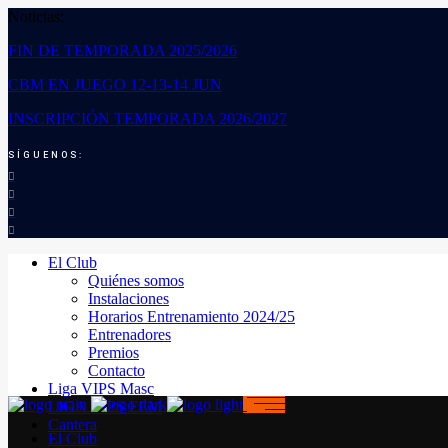
Noticias:
FIN DE TEMPORADA 2025/2026
CBM EN JUEGO 12-13-14 JUN
INSCRIPCIÓN TEMPORADA 2026/2027
SÍGUENOS:
El Club
Quiénes somos
Instalaciones
Horarios Entrenamiento 2024/25
Entrenadores
Premios
Contacto
Liga VIPS Masc
LIGA VIPS FEM
Cantera
El Club