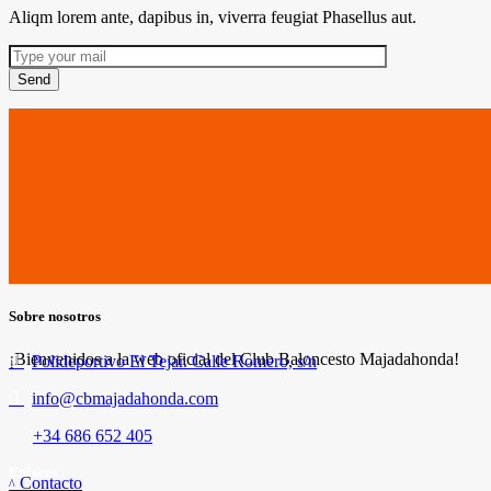
Aliqm lorem ante, dapibus in, viverra feugiat Phasellus aut.
Send
Sobre nosotros
¡Bienvenidos a la web oficial del Club Baloncesto Majadahonda!
Polideportivo El Tejar. Calle Romero, s/n
info@cbmajadahonda.com
+34 686 652 405
Enlaces
Contacto