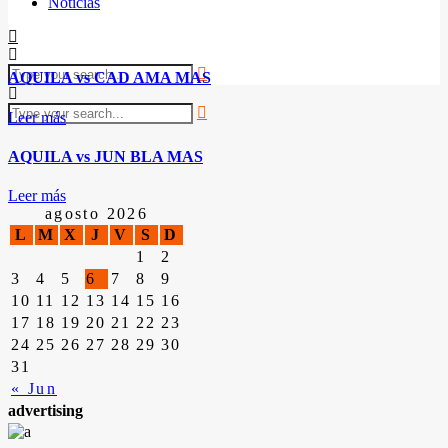
Noticias
AQUILA vs CAD AMA MAS
Leer más
AQUILA vs JUN BLA MAS
Leer más
agosto 2026
L
M
X
J
V
S
D
1
2
3
4
5
6
7
8
9
10
11
12
13
14
15
16
17
18
19
20
21
22
23
24
25
26
27
28
29
30
31
« Jun
advertising