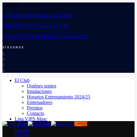
Noticias:
FIN DE TEMPORADA 2025/2026
CBM EN JUEGO 12-13-14 JUN
INSCRIPCIÓN TEMPORADA 2026/2027
SÍGUENOS:
El Club
Quiénes somos
Instalaciones
Horarios Entrenamiento 2024/25
Entrenadores
Premios
Contacto
Liga VIPS Masc
LIGA VIPS FEM
Cantera
El Club