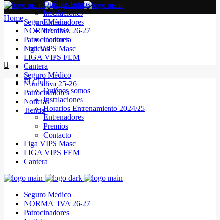
Quiénes somos
Instalaciones
Home
Seguro Médico
Entrenadores
NORMATIVA 26-27
Premios
Patrocinadores
Contacto
Noticias
Liga VIPS Masc
LIGA VIPS FEM
Cantera
Seguro Médico
El Club
Normativa 25-26
Quiénes somos
Patrocinadores
Instalaciones
Noticias
Horarios Entrenamiento 2024/25
Tienda
Entrenadores
Premios
Contacto
Liga VIPS Masc
LIGA VIPS FEM
Cantera
Seguro Médico
NORMATIVA 26-27
Patrocinadores