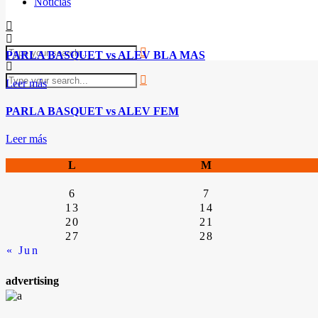
Noticias
PARLA BASQUET vs ALEV BLA MAS
Leer más
PARLA BASQUET vs ALEV FEM
Leer más
L
M
6
7
13
14
20
21
27
28
« Jun
advertising