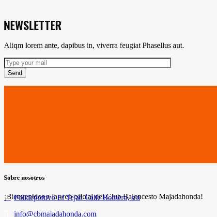
NEWSLETTER
Aliqm lorem ante, dapibus in, viverra feugiat Phasellus aut.
Send
Sobre nosotros
¡Bienvenidos a la web oficial del Club Baloncesto Majadahonda!
Polideportivo El Tejar. Calle Romero, s/n
info@cbmajadahonda.com