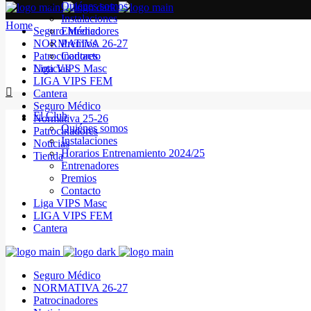
Quiénes somos
Instalaciones
Home
Seguro Médico
Entrenadores
NORMATIVA 26-27
Premios
Patrocinadores
Contacto
Noticias
Liga VIPS Masc
LIGA VIPS FEM
Cantera
Seguro Médico
El Club
Normativa 25-26
Quiénes somos
Patrocinadores
Instalaciones
Noticias
Horarios Entrenamiento 2024/25
Tienda
Entrenadores
Premios
Contacto
Liga VIPS Masc
LIGA VIPS FEM
Cantera
Seguro Médico
NORMATIVA 26-27
Patrocinadores