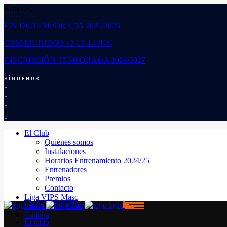
Noticias:
FIN DE TEMPORADA 2025/2026
CBM EN JUEGO 12-13-14 JUN
INSCRIPCIÓN TEMPORADA 2026/2027
SÍGUENOS:
El Club
Quiénes somos
Instalaciones
Horarios Entrenamiento 2024/25
Entrenadores
Premios
Contacto
Liga VIPS Masc
LIGA VIPS FEM
Cantera
El Club