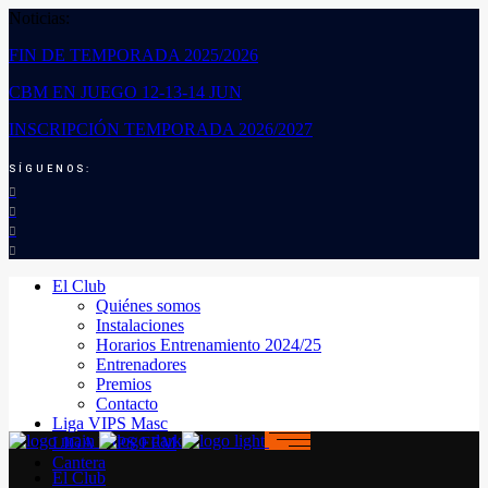
Noticias:
FIN DE TEMPORADA 2025/2026
CBM EN JUEGO 12-13-14 JUN
INSCRIPCIÓN TEMPORADA 2026/2027
SÍGUENOS:
El Club
Quiénes somos
Instalaciones
Horarios Entrenamiento 2024/25
Entrenadores
Premios
Contacto
Liga VIPS Masc
LIGA VIPS FEM
Cantera
El Club