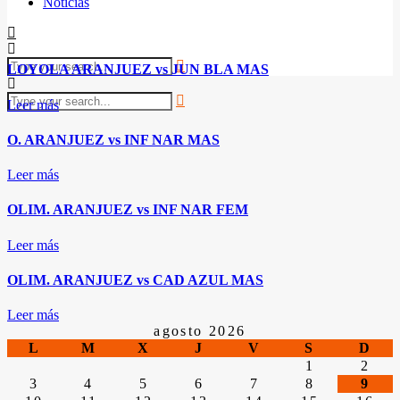
Noticias
LOYOLA ARANJUEZ vs JUN BLA MAS
Leer más
O. ARANJUEZ vs INF NAR MAS
Leer más
OLIM. ARANJUEZ vs INF NAR FEM
Leer más
OLIM. ARANJUEZ vs CAD AZUL MAS
Leer más
agosto 2026
L
M
X
J
V
S
D
1
2
3
4
5
6
7
8
9