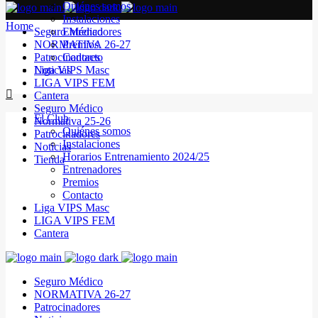
Quiénes somos
Instalaciones
Home
Seguro Médico
Entrenadores
NORMATIVA 26-27
Premios
Patrocinadores
Contacto
Noticias
Liga VIPS Masc
LIGA VIPS FEM
Cantera
Seguro Médico
El Club
Normativa 25-26
Quiénes somos
Patrocinadores
Instalaciones
Noticias
Horarios Entrenamiento 2024/25
Tienda
Entrenadores
Premios
Contacto
Liga VIPS Masc
LIGA VIPS FEM
Cantera
Seguro Médico
NORMATIVA 26-27
Patrocinadores