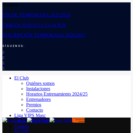
Noticias:
FIN DE TEMPORADA 2025/2026
CBM EN JUEGO 12-13-14 JUN
INSCRIPCIÓN TEMPORADA 2026/2027
SÍGUENOS:
El Club
Quiénes somos
Instalaciones
Horarios Entrenamiento 2024/25
Entrenadores
Premios
Contacto
Liga VIPS Masc
LIGA VIPS FEM
Cantera
El Club