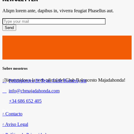
Aliqm lorem ante, dapibus in, viverra feugiat Phasellus aut.
Send
Sobre nosotros
¡Bienvenidos a la web oficial del Club Baloncesto Majadahonda!
Polideportivo El Tejar. Calle Romero, s/n
info@cbmajadahonda.com
+34 686 652 405
Enlaces
Contacto
Aviso Legal