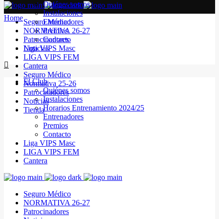
Quiénes somos
Instalaciones
Home
Seguro Médico
Entrenadores
NORMATIVA 26-27
Premios
Patrocinadores
Contacto
Noticias
Liga VIPS Masc
LIGA VIPS FEM
Cantera
Seguro Médico
El Club
Normativa 25-26
Quiénes somos
Patrocinadores
Instalaciones
Noticias
Horarios Entrenamiento 2024/25
Tienda
Entrenadores
Premios
Contacto
Liga VIPS Masc
LIGA VIPS FEM
Cantera
Seguro Médico
NORMATIVA 26-27
Patrocinadores