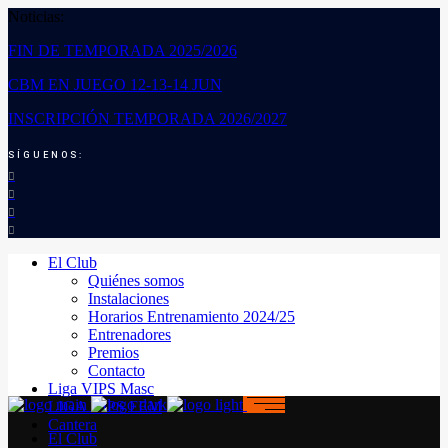
Noticias:
FIN DE TEMPORADA 2025/2026
CBM EN JUEGO 12-13-14 JUN
INSCRIPCIÓN TEMPORADA 2026/2027
SÍGUENOS:
El Club
Quiénes somos
Instalaciones
Horarios Entrenamiento 2024/25
Entrenadores
Premios
Contacto
Liga VIPS Masc
LIGA VIPS FEM
Cantera
El Club