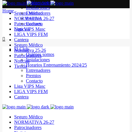
Quiénes somos
Instalaciones
Home
Seguro Médico
Entrenadores
NORMATIVA 26-27
Premios
Patrocinadores
Contacto
Noticias
Liga VIPS Masc
LIGA VIPS FEM
Cantera
Seguro Médico
El Club
Normativa 25-26
Quiénes somos
Patrocinadores
Instalaciones
Noticias
Horarios Entrenamiento 2024/25
Tienda
Entrenadores
Premios
Contacto
Liga VIPS Masc
LIGA VIPS FEM
Cantera
Seguro Médico
NORMATIVA 26-27
Patrocinadores