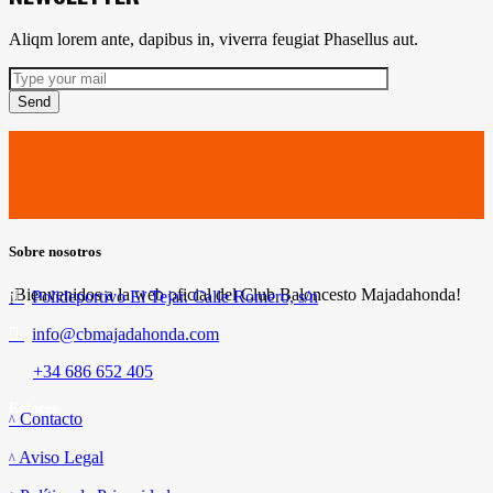
Aliqm lorem ante, dapibus in, viverra feugiat Phasellus aut.
Send
Sobre nosotros
¡Bienvenidos a la web oficial del Club Baloncesto Majadahonda!
Polideportivo El Tejar. Calle Romero, s/n
info@cbmajadahonda.com
+34 686 652 405
Enlaces
Contacto
Aviso Legal