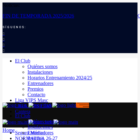
Noticias:
FIN DE TEMPORADA 2025/2026
SÍGUENOS:
El Club
Quiénes somos
Instalaciones
Horarios Entrenamiento 2024/25
Entrenadores
Premios
Contacto
Liga VIPS Masc
LIGA VIPS FEM
Cantera
El Club
Quiénes somos
Instalaciones
Home
Seguro Médico
Entrenadores
NORMATIVA 26-27
Premios