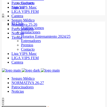
Patrocinadores
Contacto
Noticias
Liga VIPS Masc
LIGA VIPS FEM
Cantera
Seguro Médico
El Club
Normativa 25-26
Quiénes somos
Patrocinadores
Instalaciones
Noticias
Horarios Entrenamiento 2024/25
Tienda
Entrenadores
Premios
Contacto
Liga VIPS Masc
LIGA VIPS FEM
Cantera
Seguro Médico
NORMATIVA 26-27
Patrocinadores
Noticias