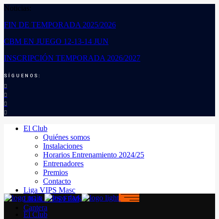
Noticias:
FIN DE TEMPORADA 2025/2026
CBM EN JUEGO 12-13-14 JUN
INSCRIPCIÓN TEMPORADA 2026/2027
SÍGUENOS:
El Club
Quiénes somos
Instalaciones
Horarios Entrenamiento 2024/25
Entrenadores
Premios
Contacto
Liga VIPS Masc
LIGA VIPS FEM
Cantera
El Club