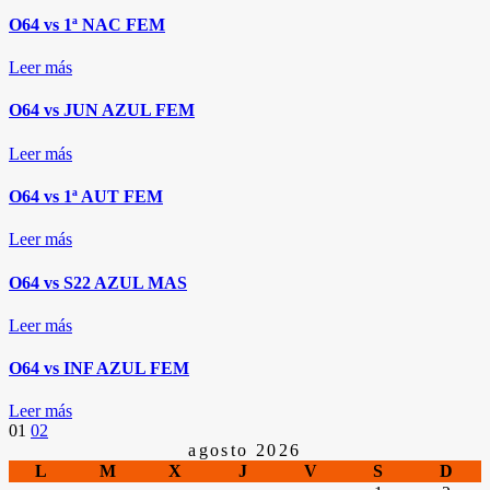
O64 vs 1ª NAC FEM
Leer más
O64 vs JUN AZUL FEM
Leer más
O64 vs 1ª AUT FEM
Leer más
O64 vs S22 AZUL MAS
Leer más
O64 vs INF AZUL FEM
Leer más
Paginación
01
02
agosto 2026
L
M
X
J
V
S
D