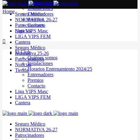
Quiénes somos
Instalaciones
Home
Seguro Médico
Entrenadores
NORMATIVA 26-27
Premios
Patrocinadores
Contacto
Noticias
Liga VIPS Masc
LIGA VIPS FEM
Cantera
Seguro Médico
El Club
Normativa 25-26
Quiénes somos
Patrocinadores
Instalaciones
Noticias
Horarios Entrenamiento 2024/25
Tienda
Entrenadores
Premios
Contacto
Liga VIPS Masc
LIGA VIPS FEM
Cantera
Seguro Médico
NORMATIVA 26-27
Patrocinadores