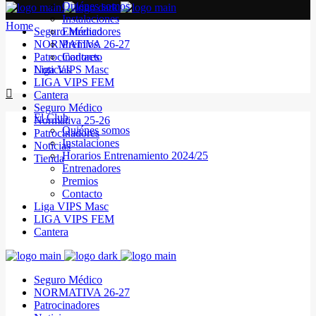
Quiénes somos
Instalaciones
Home
Seguro Médico
Entrenadores
NORMATIVA 26-27
Premios
Patrocinadores
Contacto
Noticias
Liga VIPS Masc
LIGA VIPS FEM
Cantera
Seguro Médico
El Club
Normativa 25-26
Quiénes somos
Patrocinadores
Instalaciones
Noticias
Horarios Entrenamiento 2024/25
Tienda
Entrenadores
Premios
Contacto
Liga VIPS Masc
LIGA VIPS FEM
Cantera
Seguro Médico
NORMATIVA 26-27
Patrocinadores