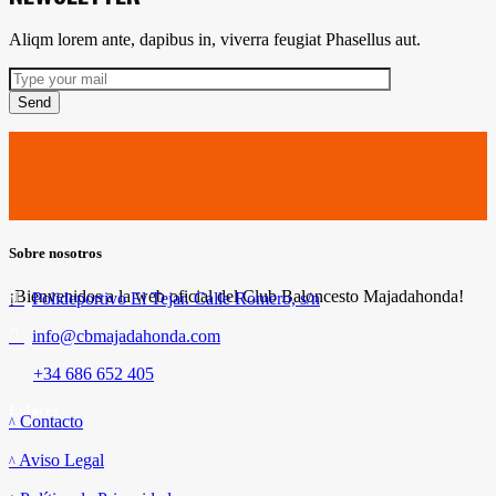
Aliqm lorem ante, dapibus in, viverra feugiat Phasellus aut.
Send
Sobre nosotros
¡Bienvenidos a la web oficial del Club Baloncesto Majadahonda!
Polideportivo El Tejar. Calle Romero, s/n
info@cbmajadahonda.com
+34 686 652 405
Enlaces
Contacto
Aviso Legal