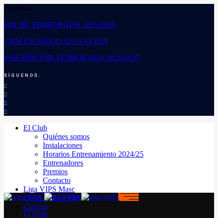
Noticias:
FIN DE TEMPORADA 2025/2026
CBM EN JUEGO 12-13-14 JUN
INSCRIPCIÓN TEMPORADA 2026/2027
SÍGUENOS:
El Club
Quiénes somos
Instalaciones
Horarios Entrenamiento 2024/25
Entrenadores
Premios
Contacto
Liga VIPS Masc
LIGA VIPS FEM
Cantera
El Club