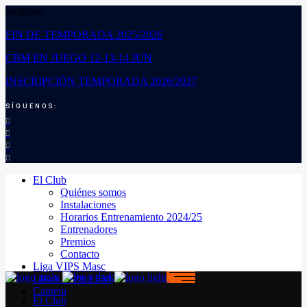
Noticias:
FIN DE TEMPORADA 2025/2026
CBM EN JUEGO 12-13-14 JUN
INSCRIPCIÓN TEMPORADA 2026/2027
SÍGUENOS:
El Club
Quiénes somos
Instalaciones
Horarios Entrenamiento 2024/25
Entrenadores
Premios
Contacto
Liga VIPS Masc
LIGA VIPS FEM
Cantera
El Club