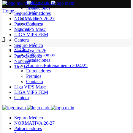
Quiénes somos
Instalaciones
Home
Seguro Médico
Entrenadores
NORMATIVA 26-27
Premios
Patrocinadores
Contacto
Noticias
Liga VIPS Masc
LIGA VIPS FEM
Cantera
Seguro Médico
El Club
Normativa 25-26
Quiénes somos
Patrocinadores
Instalaciones
Noticias
Horarios Entrenamiento 2024/25
Tienda
Entrenadores
Premios
Contacto
Liga VIPS Masc
LIGA VIPS FEM
Cantera
Seguro Médico
NORMATIVA 26-27
Patrocinadores