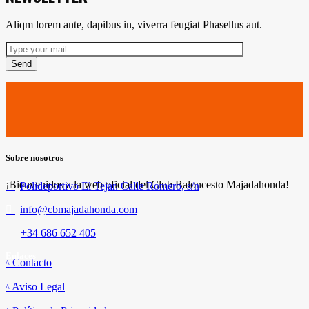
Aliqm lorem ante, dapibus in, viverra feugiat Phasellus aut.
Send
Sobre nosotros
¡Bienvenidos a la web oficial del Club Baloncesto Majadahonda!
Polideportivo El Tejar. Calle Romero, s/n
info@cbmajadahonda.com
+34 686 652 405
Enlaces
Contacto
Aviso Legal