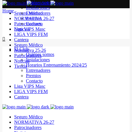
Quiénes somos
Instalaciones
Home
Seguro Médico
Entrenadores
NORMATIVA 26-27
Premios
Patrocinadores
Contacto
Noticias
Liga VIPS Masc
LIGA VIPS FEM
Cantera
Seguro Médico
El Club
Normativa 25-26
Quiénes somos
Patrocinadores
Instalaciones
Noticias
Horarios Entrenamiento 2024/25
Tienda
Entrenadores
Premios
Contacto
Liga VIPS Masc
LIGA VIPS FEM
Cantera
Seguro Médico
NORMATIVA 26-27
Patrocinadores