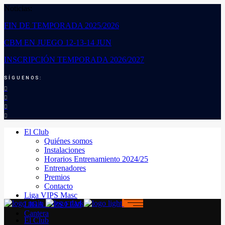
Noticias:
FIN DE TEMPORADA 2025/2026
CBM EN JUEGO 12-13-14 JUN
INSCRIPCIÓN TEMPORADA 2026/2027
SÍGUENOS:
El Club
Quiénes somos
Instalaciones
Horarios Entrenamiento 2024/25
Entrenadores
Premios
Contacto
Liga VIPS Masc
LIGA VIPS FEM
Cantera
El Club