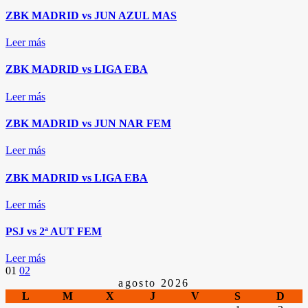
ZBK MADRID vs JUN AZUL MAS
Leer más
ZBK MADRID vs LIGA EBA
Leer más
ZBK MADRID vs JUN NAR FEM
Leer más
ZBK MADRID vs LIGA EBA
Leer más
PSJ vs 2ª AUT FEM
Leer más
Paginación
01
02
agosto 2026
L
M
X
J
V
S
D