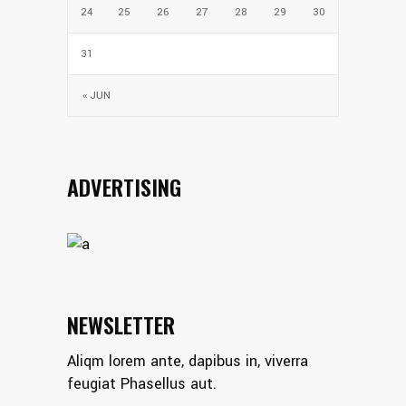
24
25
26
27
28
29
30
31
« JUN
ADVERTISING
NEWSLETTER
Aliqm lorem ante, dapibus in, viverra
feugiat Phasellus aut.