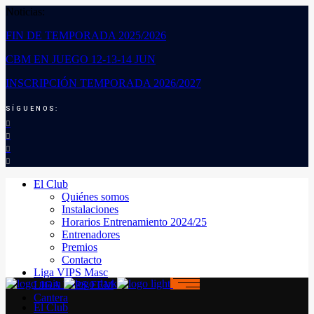
Noticias:
FIN DE TEMPORADA 2025/2026
CBM EN JUEGO 12-13-14 JUN
INSCRIPCIÓN TEMPORADA 2026/2027
SÍGUENOS:
El Club
Quiénes somos
Instalaciones
Horarios Entrenamiento 2024/25
Entrenadores
Premios
Contacto
Liga VIPS Masc
LIGA VIPS FEM
Cantera
El Club