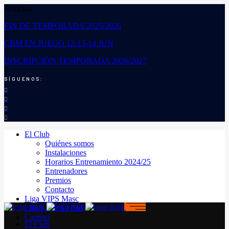
Noticias:
FIN DE TEMPORADA 2025/2026
CBM EN JUEGO 12-13-14 JUN
INSCRIPCIÓN TEMPORADA 2026/2027
SÍGUENOS:
El Club
Quiénes somos
Instalaciones
Horarios Entrenamiento 2024/25
Entrenadores
Premios
Contacto
Liga VIPS Masc
LIGA VIPS FEM
Cantera
El Club