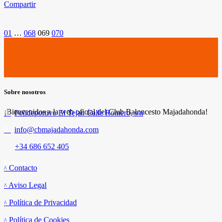
Compartir
Paginación
01
…
068
069
070
de
entradas
Sobre nosotros
¡Bienvenidos a la web oficial del Club Baloncesto Majadahonda!
Polideportivo El Tejar. Calle Romero, s/n
info@cbmajadahonda.com
+34 686 652 405
Enlaces
Contacto
Aviso Legal
Política de Privacidad
Política de Cookies