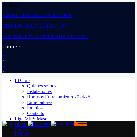
Noticias:
FIN DE TEMPORADA 2025/2026
CBM EN JUEGO 12-13-14 JUN
INSCRIPCIÓN TEMPORADA 2026/2027
SÍGUENOS:
El Club
Quiénes somos
Instalaciones
Horarios Entrenamiento 2024/25
Entrenadores
Premios
Contacto
Liga VIPS Masc
LIGA VIPS FEM
Cantera
El Club