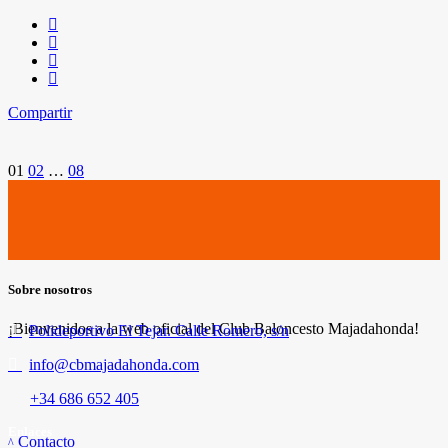
Compartir
Paginación
01
02
…
08
de
entradas
Sobre nosotros
¡Bienvenidos a la web oficial del Club Baloncesto Majadahonda!
Polideportivo El Tejar. Calle Romero, s/n
info@cbmajadahonda.com
+34 686 652 405
Enlaces
Contacto