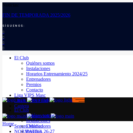
Noticias:
FIN DE TEMPORADA 2025/2026
SÍGUENOS:
El Club
Quiénes somos
Instalaciones
Horarios Entrenamiento 2024/25
Entrenadores
Premios
Contacto
Liga VIPS Masc
LIGA VIPS FEM
Cantera
El Club
Quiénes somos
Instalaciones
Home
Seguro Médico
Entrenadores
NORMATIVA 26-27
Premios