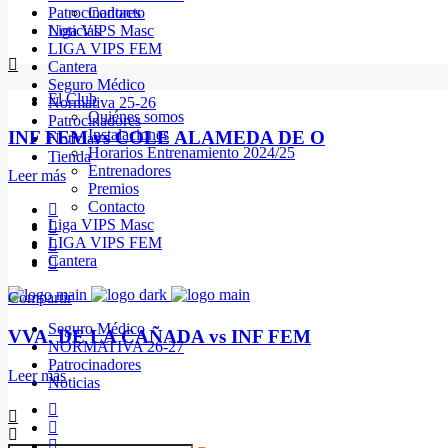
Patrocinadores
Contacto
Noticias
Liga VIPS Masc
LIGA VIPS FEM
Cantera
Seguro Médico
El Club
Normativa 25-26
Quiénes somos
Patrocinadores
Instalaciones
INF FEM vs COLE ALAMEDA DE O
Noticias
Horarios Entrenamiento 2024/25
Tienda
Entrenadores
Leer más
Premios
Contacto
Liga VIPS Masc
LIGA VIPS FEM
Cantera
Compartir
Seguro Médico
VVA. DE LA CAÑADA vs INF FEM
NORMATIVA 26-27
Patrocinadores
Leer más
Noticias