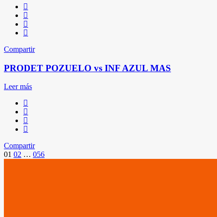
Compartir
PRODET POZUELO vs INF AZUL MAS
Leer más
Compartir
Paginación
01
02
…
056
de
entradas