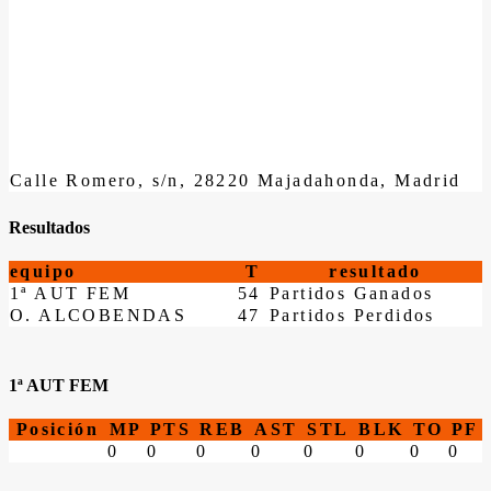
Calle Romero, s/n, 28220 Majadahonda, Madrid
Resultados
equipo
T
resultado
1ª AUT FEM
54
Partidos Ganados
O. ALCOBENDAS
47
Partidos Perdidos
1ª AUT FEM
Posición
MP
PTS
REB
AST
STL
BLK
TO
PF
0
0
0
0
0
0
0
0