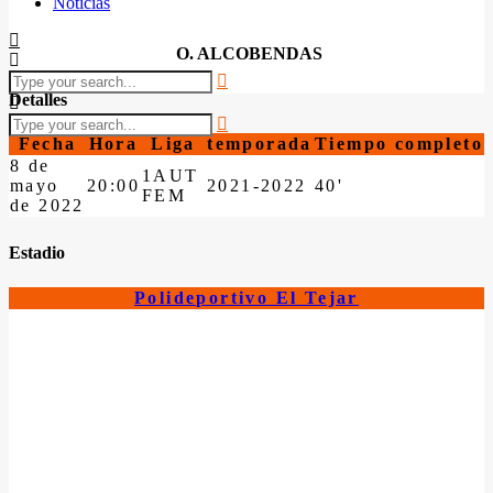
Noticias
O. ALCOBENDAS
Detalles
Fecha
Hora
Liga
temporada
Tiempo completo
8 de
1AUT
mayo
20:00
2021-2022
40'
FEM
de 2022
Estadio
Polideportivo El Tejar