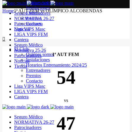
Quiénes somos
Instalaciones
Home
1ª AUT FEM vs OLÍMPICO ALCOBENDAS
Seguro Médico
Entrenadores
NORMATIVA 26-27
Premios
Patrocinadores
Contacto
Noticias
Liga VIPS Masc
LIGA VIPS FEM
Cantera
Seguro Médico
El Club
Normativa 25-26
Quiénes somos
1ª AUT FEM
Patrocinadores
Instalaciones
Noticias
Horarios Entrenamiento 2024/25
Tienda
54
Entrenadores
Premios
Contacto
Liga VIPS Masc
LIGA VIPS FEM
Cantera
vs
47
Seguro Médico
NORMATIVA 26-27
Patrocinadores