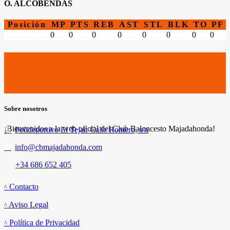
O. ALCOBENDAS
Posición
MP
PTS
REB
AST
STL
BLK
TO
PF
0
0
0
0
0
0
0
0
Sobre nosotros
¡Bienvenidos a la web oficial del Club Baloncesto Majadahonda!
Polideportivo El Tejar. Calle Romero, s/n
info@cbmajadahonda.com
+34 686 652 405
Enlaces
Contacto
Aviso Legal
Política de Privacidad