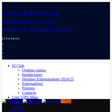
Noticias:
FIN DE TEMPORADA 2025/2026
CBM EN JUEGO 12-13-14 JUN
INSCRIPCIÓN TEMPORADA 2026/2027
SÍGUENOS:
El Club
Quiénes somos
Instalaciones
Horarios Entrenamiento 2024/25
Entrenadores
Premios
Contacto
Liga VIPS Masc
LIGA VIPS FEM
Cantera
El Club