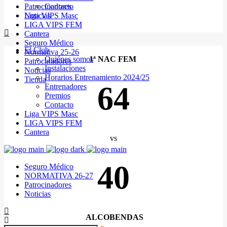
Patrocinadores
Contacto
Noticias
Liga VIPS Masc
LIGA VIPS FEM
Cantera
Seguro Médico
El Club
Normativa 25-26
Quiénes somos
1ª NAC FEM
Patrocinadores
Instalaciones
Noticias
Horarios Entrenamiento 2024/25
Tienda
64
Entrenadores
Premios
Contacto
Liga VIPS Masc
LIGA VIPS FEM
Cantera
vs
40
Seguro Médico
NORMATIVA 26-27
Patrocinadores
Noticias
ALCOBENDAS