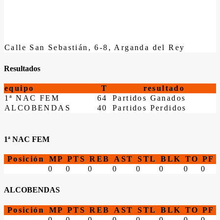
Calle San Sebastián, 6-8, Arganda del Rey
Resultados
equipo
T
resultado
1ª NAC FEM
64
Partidos Ganados
ALCOBENDAS
40
Partidos Perdidos
1ª NAC FEM
Posición
MP
PTS
REB
AST
STL
BLK
TO
PF
0
0
0
0
0
0
0
0
ALCOBENDAS
Posición
MP
PTS
REB
AST
STL
BLK
TO
PF
0
0
0
0
0
0
0
0