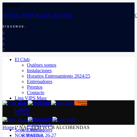
Noticias:
FIN DE TEMPORADA 2025/2026
SÍGUENOS:
El Club
Quiénes somos
Instalaciones
Horarios Entrenamiento 2024/25
Entrenadores
Premios
Contacto
Liga VIPS Masc
LIGA VIPS FEM
Cantera
El Club
Quiénes somos
Instalaciones
Home
1ª NAC FEM vs CB ALCOBENDAS
Seguro Médico
Entrenadores
NORMATIVA 26-27
Premios