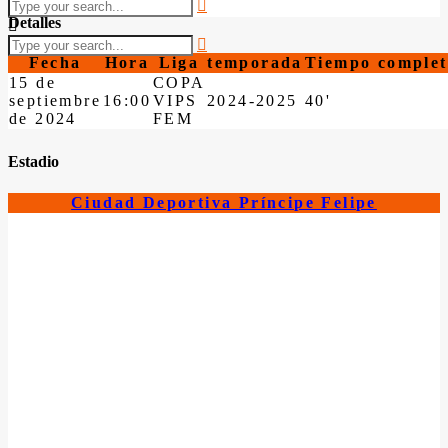
Detalles
Fecha
Hora
Liga
temporada
Tiempo complet
15 de
COPA
septiembre
16:00
VIPS
2024-2025
40'
de 2024
FEM
Estadio
Ciudad Deportiva Príncipe Felipe