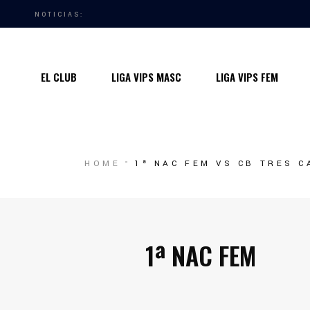
NOTICIAS:
Quiénes somos
Instalaciones
EL CLUB
LIGA VIPS MASC
LIGA VIPS FEM
Horarios Entrenamiento 2024/25
Entrenadores
Premios
Quiénes somos
HOME
1ª NAC FEM VS CB TRES 
Contacto
Instalaciones
Horarios Entrenamiento 2024/25
Entrenadores
1ª NAC FEM
Premios
Contacto