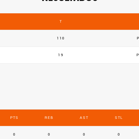
T
110
19
PTS
REB
AST
STL
0
0
0
0