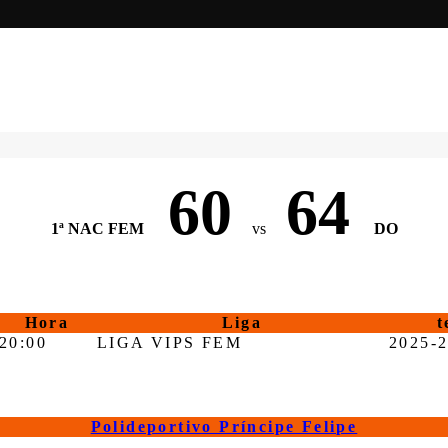
60
64
1ª NAC FEM
vs
DO
Hora
Liga
t
20:00
LIGA VIPS FEM
2025-
Polideportivo Príncipe Felipe