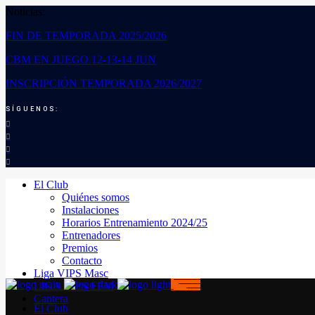
Noticias:
FIN DE TEMPORADA 2025/2026
CBM EN JUEGO 12-13-14 JUN
INSCRIPCIÓN TEMPORADA 2026/2027
SÍGUENOS:
El Club
Quiénes somos
Instalaciones
Horarios Entrenamiento 2024/25
Entrenadores
Premios
Contacto
Liga VIPS Masc
LIGA VIPS FEM
Cantera
El Club