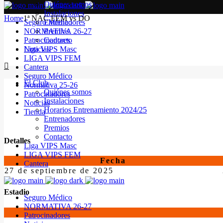
Quiénes somos
Instalaciones
Home
1ª NAC FEM vs DO
Seguro Médico
Entrenadores
NORMATIVA 26-27
Premios
Patrocinadores
Contacto
Noticias
Liga VIPS Masc
LIGA VIPS FEM
Cantera
Seguro Médico
El Club
Normativa 25-26
Quiénes somos
Patrocinadores
Instalaciones
Noticias
Horarios Entrenamiento 2024/25
Tienda
Entrenadores
Premios
Contacto
Detalles
Liga VIPS Masc
LIGA VIPS FEM
Fecha
Cantera
27 de septiembre de 2025
Estadio
Seguro Médico
NORMATIVA 26-27
Patrocinadores