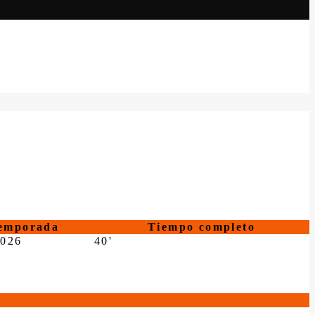
emporada
Tiempo completo
2026
40'