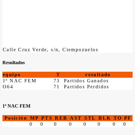
Calle Cruz Verde, s/n, Ciempozuelos
Resultados
equipo
T
resultado
1ª NAC FEM
73
Partidos Ganados
O64
71
Partidos Perdidos
1ª NAC FEM
Posición
MP
PTS
REB
AST
STL
BLK
TO
PF
0
0
0
0
0
0
0
0