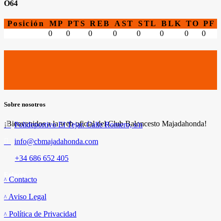
O64
Posición
MP
PTS
REB
AST
STL
BLK
TO
PF
0
0
0
0
0
0
0
0
Sobre nosotros
¡Bienvenidos a la web oficial del Club Baloncesto Majadahonda!
Polideportivo El Tejar. Calle Romero, s/n
info@cbmajadahonda.com
+34 686 652 405
Enlaces
Contacto
Aviso Legal
Política de Privacidad