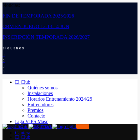
Noticias:
FIN DE TEMPORADA 2025/2026
CBM EN JUEGO 12-13-14 JUN
INSCRIPCIÓN TEMPORADA 2026/2027
SÍGUENOS:
El Club
Quiénes somos
Instalaciones
Horarios Entrenamiento 2024/25
Entrenadores
Premios
Contacto
Liga VIPS Masc
LIGA VIPS FEM
Cantera
El Club