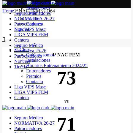
Quiénes somos
Instalaciones
Home
1ª NAC FEM vs O64
Seguro Médico
Entrenadores
NORMATIVA 26-27
Premios
Patrocinadores
Contacto
Noticias
Liga VIPS Masc
LIGA VIPS FEM
Cantera
Seguro Médico
El Club
Normativa 25-26
Quiénes somos
1ª NAC FEM
Patrocinadores
Instalaciones
Noticias
Horarios Entrenamiento 2024/25
Tienda
73
Entrenadores
Premios
Contacto
Liga VIPS Masc
LIGA VIPS FEM
Cantera
vs
71
Seguro Médico
NORMATIVA 26-27
Patrocinadores