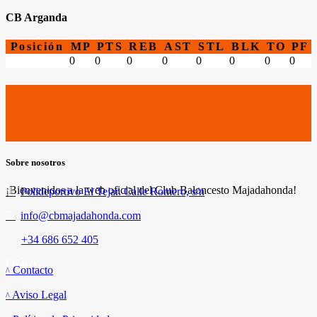
CB Arganda
Posición
MP
PTS
REB
AST
STL
BLK
TO
PF
0
0
0
0
0
0
0
0
Sobre nosotros
¡Bienvenidos a la web oficial del Club Baloncesto Majadahonda!
Polideportivo El Tejar. Calle Romero, s/n
info@cbmajadahonda.com
+34 686 652 405
Enlaces
Contacto
Aviso Legal