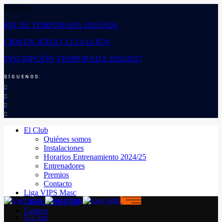
Noticias:
FIN DE TEMPORADA 2025/2026
CBM EN JUEGO 12-13-14 JUN
INSCRIPCIÓN TEMPORADA 2026/2027
SÍGUENOS:
El Club
Quiénes somos
Instalaciones
Horarios Entrenamiento 2024/25
Entrenadores
Premios
Contacto
Liga VIPS Masc
LIGA VIPS FEM
Cantera
El Club