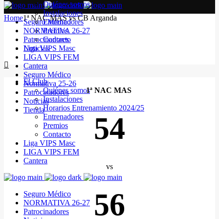
Quiénes somos
Instalaciones
Home
1ª NAC MAS vs CB Arganda
Seguro Médico
Entrenadores
NORMATIVA 26-27
Premios
Patrocinadores
Contacto
Noticias
Liga VIPS Masc
LIGA VIPS FEM
Cantera
Seguro Médico
El Club
Normativa 25-26
Quiénes somos
1ª NAC MAS
Patrocinadores
Instalaciones
Noticias
Horarios Entrenamiento 2024/25
Tienda
54
Entrenadores
Premios
Contacto
Liga VIPS Masc
LIGA VIPS FEM
Cantera
vs
56
Seguro Médico
NORMATIVA 26-27
Patrocinadores