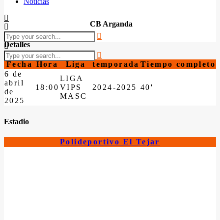
Noticias
CB Arganda
Detalles
Fecha
Hora
Liga
temporada
Tiempo completo
6 de
LIGA
abril
18:00
VIPS
2024-2025
40'
de
MASC
2025
Estadio
Polideportivo El Tejar