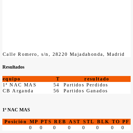
Calle Romero, s/n, 28220 Majadahonda, Madrid
Resultados
equipo
T
resultado
1ª NAC MAS
54
Partidos Perdidos
CB Arganda
56
Partidos Ganados
1ª NAC MAS
Posición
MP
PTS
REB
AST
STL
BLK
TO
PF
0
0
0
0
0
0
0
0