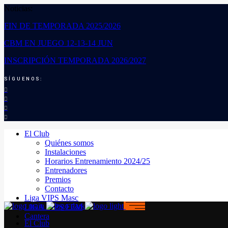
Noticias:
FIN DE TEMPORADA 2025/2026
CBM EN JUEGO 12-13-14 JUN
INSCRIPCIÓN TEMPORADA 2026/2027
SÍGUENOS:
El Club
Quiénes somos
Instalaciones
Horarios Entrenamiento 2024/25
Entrenadores
Premios
Contacto
Liga VIPS Masc
LIGA VIPS FEM
Cantera
El Club