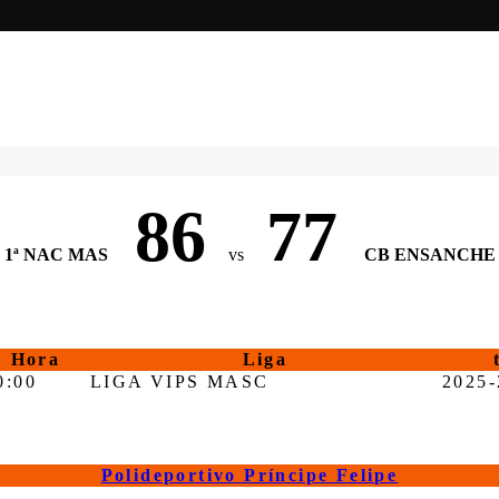
86
77
1ª NAC MAS
vs
CB ENSANCHE
Hora
Liga
0:00
LIGA VIPS MASC
2025-
Polideportivo Príncipe Felipe