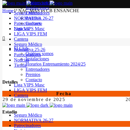
Quiénes somos
Instalaciones
Home
1ª NAC MAS vs CB ENSANCHE
Seguro Médico
Entrenadores
NORMATIVA 26-27
Premios
Patrocinadores
Contacto
Noticias
Liga VIPS Masc
LIGA VIPS FEM
Cantera
Seguro Médico
El Club
Normativa 25-26
Quiénes somos
Patrocinadores
Instalaciones
Noticias
Horarios Entrenamiento 2024/25
Tienda
Entrenadores
Premios
Contacto
Detalles
Liga VIPS Masc
LIGA VIPS FEM
Fecha
Cantera
29 de noviembre de 2025
2
Estadio
Seguro Médico
NORMATIVA 26-27
Patrocinadores