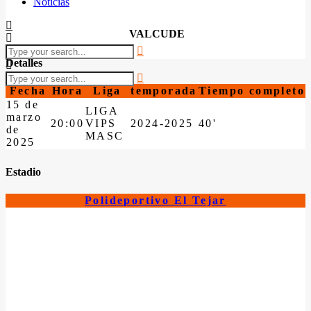
Noticias
VALCUDE
Detalles
Fecha
Hora
Liga
temporada
Tiempo completo
15 de
LIGA
marzo
20:00
VIPS
2024-2025
40'
de
MASC
2025
Estadio
Polideportivo El Tejar