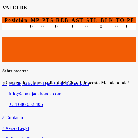
VALCUDE
Posición
MP
PTS
REB
AST
STL
BLK
TO
PF
0
0
0
0
0
0
0
0
Sobre nosotros
¡Bienvenidos a la web oficial del Club Baloncesto Majadahonda!
Polideportivo El Tejar. Calle Romero, s/n
info@cbmajadahonda.com
+34 686 652 405
Enlaces
Contacto
Aviso Legal