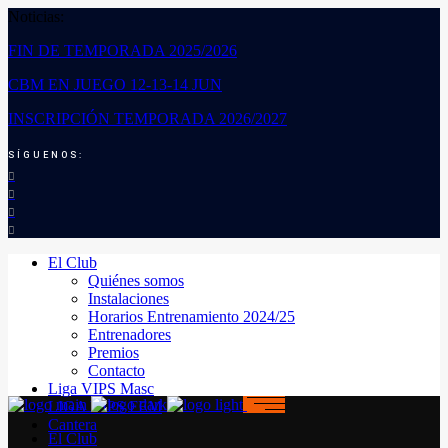
Noticias:
FIN DE TEMPORADA 2025/2026
CBM EN JUEGO 12-13-14 JUN
INSCRIPCIÓN TEMPORADA 2026/2027
SÍGUENOS:
El Club
Quiénes somos
Instalaciones
Horarios Entrenamiento 2024/25
Entrenadores
Premios
Contacto
Liga VIPS Masc
LIGA VIPS FEM
Cantera
El Club