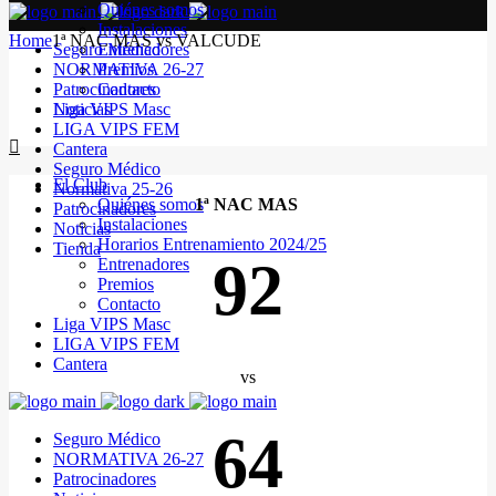
Quiénes somos
Instalaciones
Home
1ª NAC MAS vs VALCUDE
Seguro Médico
Entrenadores
NORMATIVA 26-27
Premios
Patrocinadores
Contacto
Noticias
Liga VIPS Masc
LIGA VIPS FEM
Cantera
Seguro Médico
El Club
Normativa 25-26
Quiénes somos
1ª NAC MAS
Patrocinadores
Instalaciones
Noticias
Horarios Entrenamiento 2024/25
Tienda
92
Entrenadores
Premios
Contacto
Liga VIPS Masc
LIGA VIPS FEM
Cantera
vs
64
Seguro Médico
NORMATIVA 26-27
Patrocinadores