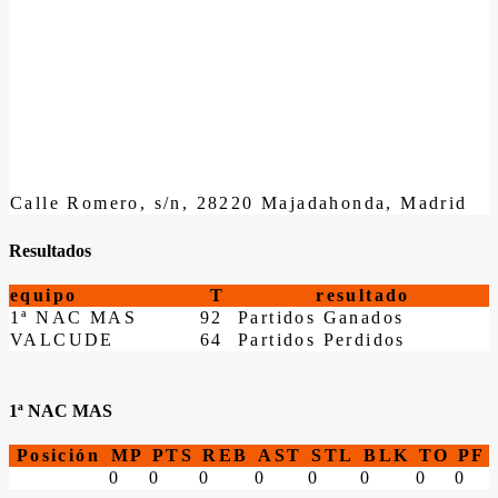
Calle Romero, s/n, 28220 Majadahonda, Madrid
Resultados
equipo
T
resultado
1ª NAC MAS
92
Partidos Ganados
VALCUDE
64
Partidos Perdidos
1ª NAC MAS
Posición
MP
PTS
REB
AST
STL
BLK
TO
PF
0
0
0
0
0
0
0
0