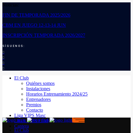
Noticias:
FIN DE TEMPORADA 2025/2026
CBM EN JUEGO 12-13-14 JUN
INSCRIPCIÓN TEMPORADA 2026/2027
SÍGUENOS:
El Club
Quiénes somos
Instalaciones
Horarios Entrenamiento 2024/25
Entrenadores
Premios
Contacto
Liga VIPS Masc
LIGA VIPS FEM
Cantera
El Club