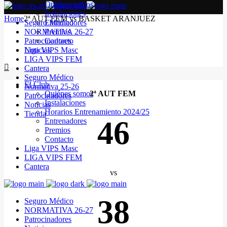
Quiénes somos
Instalaciones
Home
2ª AUT FEM vs BASKET ARANJUEZ
Seguro Médico
Entrenadores
NORMATIVA 26-27
Premios
Patrocinadores
Contacto
Noticias
Liga VIPS Masc
LIGA VIPS FEM
Cantera
Seguro Médico
El Club
Normativa 25-26
Quiénes somos
2ª AUT FEM
Patrocinadores
Instalaciones
Noticias
Horarios Entrenamiento 2024/25
Tienda
46
Entrenadores
Premios
Contacto
Liga VIPS Masc
LIGA VIPS FEM
Cantera
vs
38
Seguro Médico
NORMATIVA 26-27
Patrocinadores