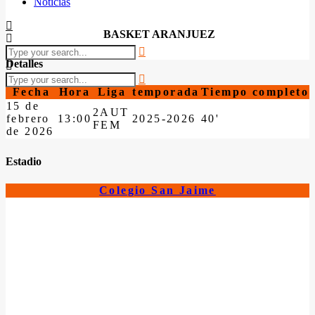
Noticias
BASKET ARANJUEZ
Detalles
Fecha
Hora
Liga
temporada
Tiempo completo
15 de
2AUT
febrero
13:00
2025-2026
40'
FEM
de 2026
Estadio
Colegio San Jaime