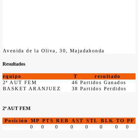
Avenida de la Oliva, 30, Majadahonda
Resultados
equipo
T
resultado
2ª AUT FEM
46
Partidos Ganados
BASKET ARANJUEZ
38
Partidos Perdidos
2ª AUT FEM
Posición
MP
PTS
REB
AST
STL
BLK
TO
PF
0
0
0
0
0
0
0
0