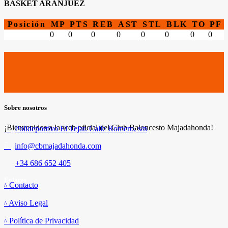
BASKET ARANJUEZ
Posición
MP
PTS
REB
AST
STL
BLK
TO
PF
0
0
0
0
0
0
0
0
Sobre nosotros
¡Bienvenidos a la web oficial del Club Baloncesto Majadahonda!
Polideportivo El Tejar. Calle Romero, s/n
info@cbmajadahonda.com
+34 686 652 405
Enlaces
Contacto
Aviso Legal
Política de Privacidad