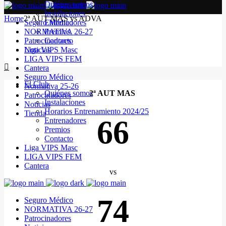
Quiénes somos
Instalaciones
Home
2ª AUT MAS vs ADVA
Seguro Médico
Entrenadores
NORMATIVA 26-27
Premios
Patrocinadores
Contacto
Noticias
Liga VIPS Masc
LIGA VIPS FEM
Cantera
Seguro Médico
El Club
Normativa 25-26
Quiénes somos
2ª AUT MAS
Patrocinadores
Instalaciones
Noticias
Horarios Entrenamiento 2024/25
Tienda
66
Entrenadores
Premios
Contacto
Liga VIPS Masc
LIGA VIPS FEM
Cantera
vs
74
Seguro Médico
NORMATIVA 26-27
Patrocinadores