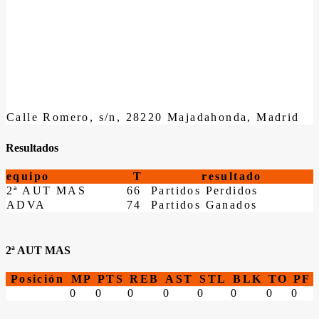
Calle Romero, s/n, 28220 Majadahonda, Madrid
Resultados
equipo
T
resultado
2ª AUT MAS
66
Partidos Perdidos
ADVA
74
Partidos Ganados
2ª AUT MAS
Posición
MP
PTS
REB
AST
STL
BLK
TO
PF
0
0
0
0
0
0
0
0