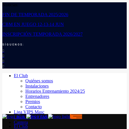
Noticias:
FIN DE TEMPORADA 2025/2026
CBM EN JUEGO 12-13-14 JUN
INSCRIPCIÓN TEMPORADA 2026/2027
SÍGUENOS:
El Club
Quiénes somos
Instalaciones
Horarios Entrenamiento 2024/25
Entrenadores
Premios
Contacto
Liga VIPS Masc
LIGA VIPS FEM
Cantera
El Club