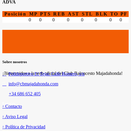
ADVA
Posición
MP
PTS
REB
AST
STL
BLK
TO
PF
0
0
0
0
0
0
0
0
Sobre nosotros
¡Bienvenidos a la web oficial del Club Baloncesto Majadahonda!
Polideportivo El Tejar. Calle Romero, s/n
info@cbmajadahonda.com
+34 686 652 405
Enlaces
Contacto
Aviso Legal
Política de Privacidad