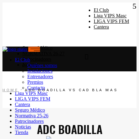
Quiénes somos
Instalaciones
El Club
Horarios Entrenamiento 2024/25
Liga VIPS Masc
Entrenadores
LIGA VIPS FEM
Premios
Cantera
Contacto
Seguro Médico
NORMATIVA 26-27
Patrocinadores
El Club
Noticias
Quiénes somos
Instalaciones
Entrenadores
Premios
Contacto
HOME
ADC BOADILLA VS CAD BLA MAS
Liga VIPS Masc
LIGA VIPS FEM
Cantera
Seguro Médico
Normativa 25-26
Patrocinadores
ADC BOADILLA
Noticias
Tienda