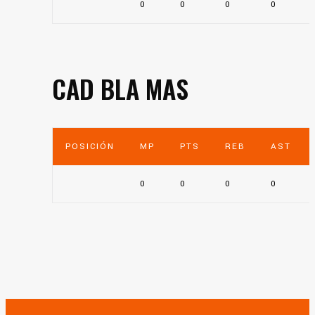
0
0
0
0
CAD BLA MAS
POSICIÓN
MP
PTS
REB
AST
0
0
0
0