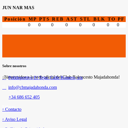
JUN NAR MAS
Posición
MP
PTS
REB
AST
STL
BLK
TO
PF
0
0
0
0
0
0
0
0
Sobre nosotros
¡Bienvenidos a la web oficial del Club Baloncesto Majadahonda!
Polideportivo El Tejar. Calle Romero, s/n
info@cbmajadahonda.com
+34 686 652 405
Enlaces
Contacto
Aviso Legal