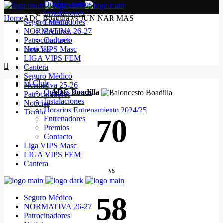
Quiénes somos
Instalaciones
Home
ADC Boadilla vs JUN NAR MAS
Seguro Médico
Entrenadores
NORMATIVA 26-27
Premios
Patrocinadores
Contacto
Noticias
Liga VIPS Masc
LIGA VIPS FEM
Cantera
Seguro Médico
El Club
Normativa 25-26
Quiénes somos
ADC Boadilla
Patrocinadores
Instalaciones
Noticias
Horarios Entrenamiento 2024/25
Tienda
70
Entrenadores
Premios
Contacto
Liga VIPS Masc
LIGA VIPS FEM
Cantera
vs
58
Seguro Médico
NORMATIVA 26-27
Patrocinadores