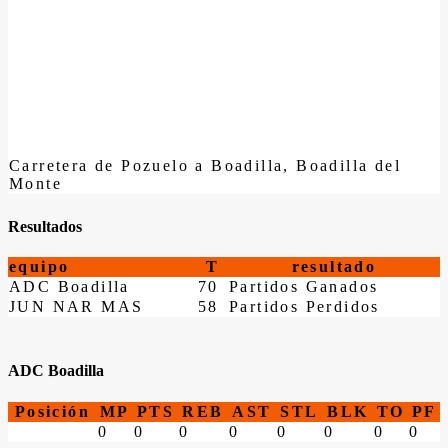
Carretera de Pozuelo a Boadilla, Boadilla del
Monte
Resultados
equipo
T
resultado
ADC Boadilla
70
Partidos Ganados
JUN NAR MAS
58
Partidos Perdidos
ADC Boadilla
Posición
MP
PTS
REB
AST
STL
BLK
TO
PF
0
0
0
0
0
0
0
0