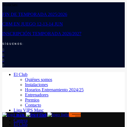
Noticias:
FIN DE TEMPORADA 2025/2026
CBM EN JUEGO 12-13-14 JUN
INSCRIPCIÓN TEMPORADA 2026/2027
SÍGUENOS:
El Club
Quiénes somos
Instalaciones
Horarios Entrenamiento 2024/25
Entrenadores
Premios
Contacto
Liga VIPS Masc
LIGA VIPS FEM
Cantera
El Club