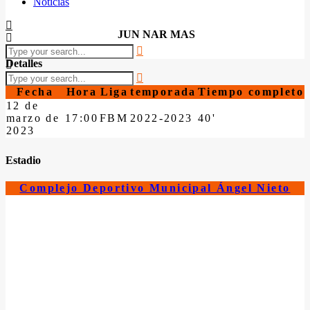
Noticias
JUN NAR MAS
Detalles
Fecha
Hora
Liga
temporada
Tiempo completo
12 de
marzo de
17:00
FBM
2022-2023
40'
2023
Estadio
Complejo Deportivo Municipal Ángel Nieto